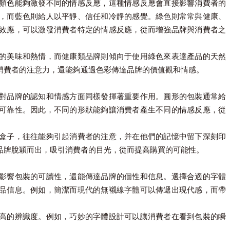
顏色能夠激發不同的情感反應，這種情感反應會直接影響消費者的
，而藍色則給人以平靜、信任和冷靜的感覺。綠色則常常與健康、
效應，可以激發消費者特定的情感反應，從而增強品牌與消費者之
的美味和熱情，而健康類品牌則傾向于使用綠色來表達產品的天然
消費者的注意力，還能夠通過色彩傳達品牌的價值觀和情感。
對品牌的認知和情感方面同樣發揮著重要作用。圓形的包裝通常給
可靠性。因此，不同的形狀能夠讓消費者產生不同的情感反應，從
盒子，往往能夠引起消費者的注意，并在他們的記憶中留下深刻印
品牌脫穎而出，吸引消費者的目光，從而提高購買的可能性。
影響包裝的可讀性，還能傳達品牌的個性和信息。選擇合適的字體
品信息。例如，簡潔而現代的無襯線字體可以傳遞出現代感，而帶
高的辨識度。例如，巧妙的字體設計可以讓消費者在看到包裝的瞬