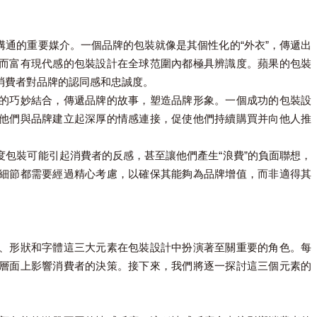
通的重要媒介。一個品牌的包裝就像是其個性化的“外衣”，傳遞出
而富有現代感的包裝設計在全球范圍內都極具辨識度。蘋果的包裝
消費者對品牌的認同感和忠誠度。
的巧妙結合，傳遞品牌的故事，塑造品牌形象。一個成功的包裝設
他們與品牌建立起深厚的情感連接，促使他們持續購買并向他人推
包裝可能引起消費者的反感，甚至讓他們產生“浪費”的負面聯想，
細節都需要經過精心考慮，以確保其能夠為品牌增值，而非適得其
、形狀和字體這三大元素在包裝設計中扮演著至關重要的角色。每
層面上影響消費者的決策。接下來，我們將逐一探討這三個元素的