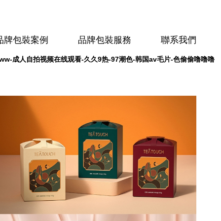
品牌包裝案例
品牌包裝服務
聯系我們
w-成人自拍视频在线观看-久久9热-97潮色-韩国av毛片-色偷偷噜噜噜