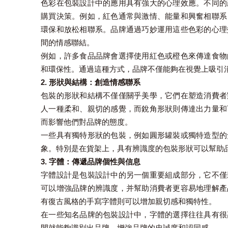
色彩在包裝設計中的應用具有強大的心理效應。不同的
購買決策。例如，紅色通常與激情、能量和興奮相聯系
環保和放松相聯系。品牌通過巧妙運用這些色彩的心理
間的情感聯結。
例如，許多食品品牌會選擇使用紅色或橙色來傳達食物
和環保性。通過這種方式，品牌不僅能夠在視覺上吸引
2. 形狀與結構：創造情感聯系
包裝的形狀和結構不僅僅關乎美學，它們在塑造消費者
人一種柔和、親切的感覺，而銳角形狀則傳達出力量和
而影響他們對品牌的態度。
一些具有獨特形狀的包裝，例如圓形罐裝或獨特造型的
象。特別是在貨架上，具有辨識度的包裝形狀可以幫助
3. 字體：傳遞品牌個性與信息
字體設計是包裝設計中的另一個重要組成部分，它不僅
可以增強品牌的辨識度，并幫助消費者更容易地理解產
有復古風格的手寫字體則可以增加親切感和獨特性。
在一些知名品牌的包裝設計中，字體的選擇往往具有很
間就能夠識別出品牌，增強品牌的忠誠度和認同感。